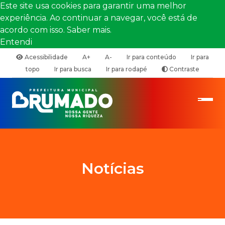
Este site usa cookies para garantir uma melhor
experiência. Ao continuar a navegar, você está de
acordo com isso.
Saber mais.
Entendi
Acessibilidade
A+
A-
Ir para conteúdo
Ir para
topo
Ir para busca
Ir para rodapé
Contraste
Notícias