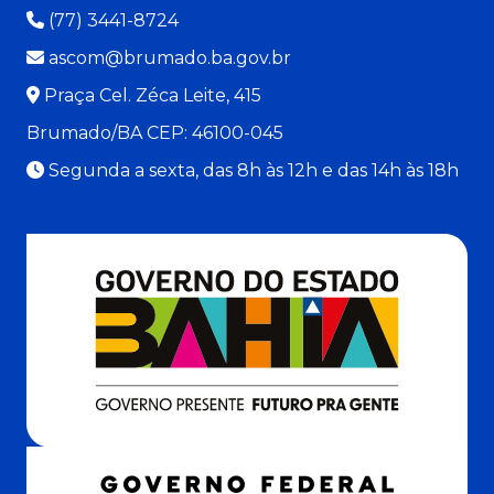
(77) 3441-8724
ascom@brumado.ba.gov.br
Praça Cel. Zéca Leite, 415
Brumado/BA CEP: 46100-045
Segunda a sexta, das 8h às 12h e das 14h às 18h