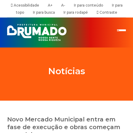
Acessibilidade
A+
A-
Ir para conteúdo
Ir para
topo
Ir para busca
Ir para rodapé
Contraste
Notícias
Novo Mercado Municipal entra em
fase de execução e obras começam