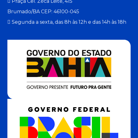
Praça Cel. Zéca Leite, 415
Brumado/BA CEP: 46100-045
Segunda a sexta, das 8h às 12h e das 14h às 18h