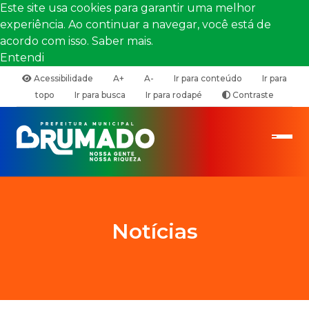
Este site usa cookies para garantir uma melhor
experiência. Ao continuar a navegar, você está de
acordo com isso.
Saber mais.
Entendi
Acessibilidade
A+
A-
Ir para conteúdo
Ir para
topo
Ir para busca
Ir para rodapé
Contraste
Notícias