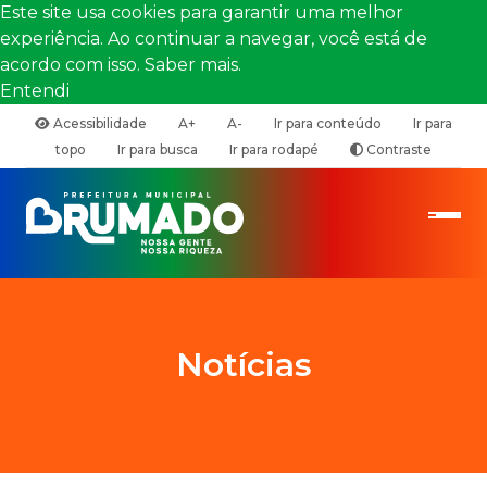
Este site usa cookies para garantir uma melhor
experiência. Ao continuar a navegar, você está de
acordo com isso.
Saber mais.
Entendi
Acessibilidade
A+
A-
Ir para conteúdo
Ir para
topo
Ir para busca
Ir para rodapé
Contraste
Notícias